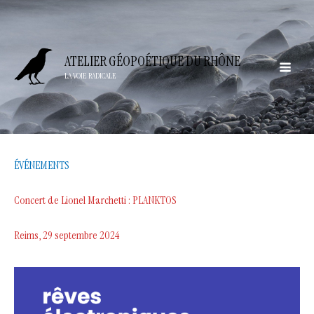
Aller
au
contenu
ATELIER GÉOPOÉTIQUE DU RHÔNE
LA VOIE RADICALE
ÉVÉNEMENTS
Concert de Lionel Marchetti : PLANKTOS
Reims, 29 septembre 2024