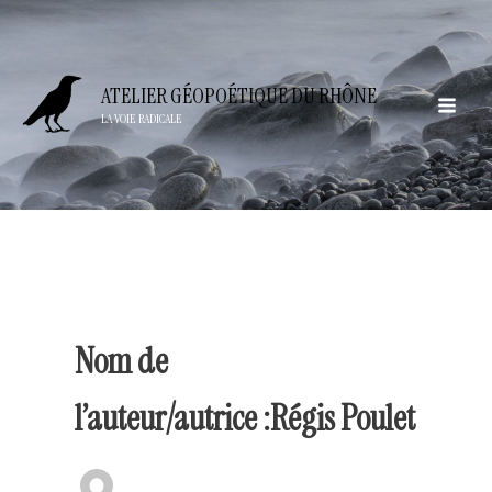
Aller
au
contenu
ATELIER GÉOPOÉTIQUE DU RHÔNE
LA VOIE RADICALE
Nom de
l’auteur/autrice :Régis Poulet