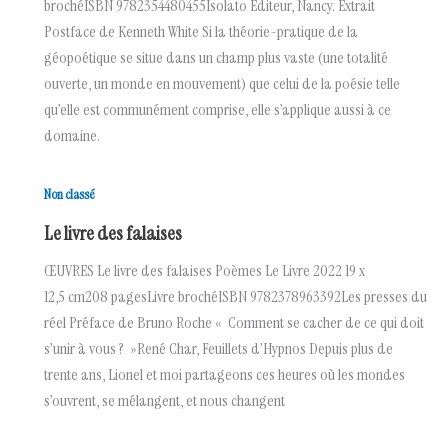
brochéISBN 9782354480455Isolato Éditeur, Nancy. Extrait
Postface de Kenneth White Si la théorie-pratique de la
géopoétique se situe dans un champ plus vaste (une totalité
ouverte, un monde en mouvement) que celui de la poésie telle
qu’elle est communément comprise, elle s’applique aussi à ce
domaine.
Non classé
Le livre des falaises
ŒUVRES Le livre des falaises Poèmes Le Livre 2022 19 x
12,5 cm208 pagesLivre brochéISBN 9782378963392Les presses du
réel Préface de Bruno Roche « Comment se cacher de ce qui doit
s’unir à vous ? »René Char, Feuillets d’Hypnos Depuis plus de
trente ans, Lionel et moi partageons ces heures où les mondes
s’ouvrent, se mélangent, et nous changent