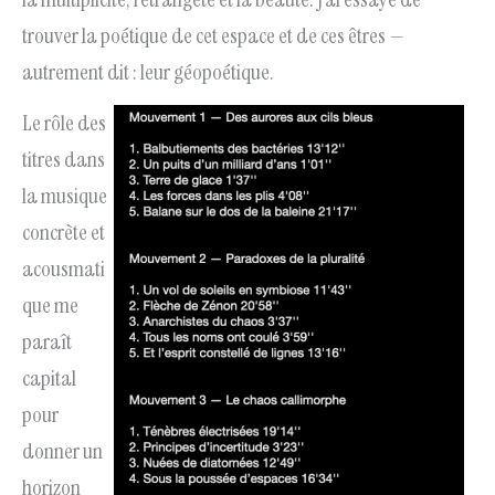
trouver la poétique de cet espace et de ces êtres —
autrement dit : leur géopoétique.
Le rôle des
titres dans
la musique
concrète et
acousmati
que me
paraît
capital
pour
donner un
horizon