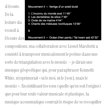
d’écoute.
De la
lecture du
recueil à
l’écoute des
compositions, ma collaboration avec Lionel Marchetti a
consisté à transposer musicalement le poème dans une
sorte de triangulation avec le monde — je dirais une
musique géopoétique qui, pour paraphraser Kenneth
White, n’exprimerait « ni le moi, ni le [son], mais le
monde ». En n’utilisant les sons (quelle qu’en soit l’origine)
que pour leur seule valeur musicale et plastique, la
musique acousmatique courrait le risque de se recoquiller