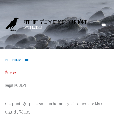
Aller
au
contenu
ATELIER GÉOPOÉTIQUE DU RHÔNE
LA VOIE RADICALE
PHOTOGRAPHIE
Écorces
Régis POULET
Ces photographies sont un hommage à l’œuvre de Marie-
Claude White.